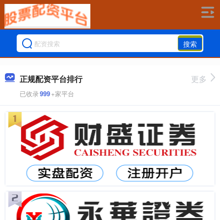
搜索
正规配资平台排行
更多
已收录
999
+家平台