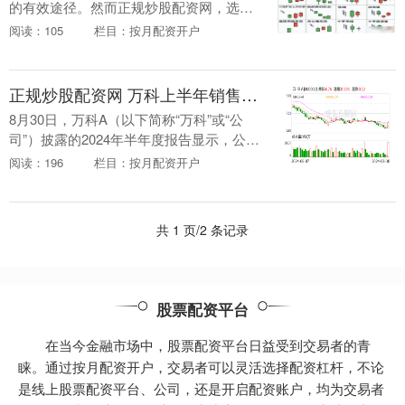
的有效途径。然而正规炒股配资网，选择
一家安全可靠的配资公司至关重要。 选择
阅读：105
栏目：按月配资开户
一个信誉良好、监管完善的配资平台，确
保资金安全和交....
正规炒股配资网 万科上半年销售回款近1300亿元
8月30日，万科A（以下简称“万科”或“公
司”）披露的2024年半年度报告显示，公司
报告期内实现营业收入1427.79亿元。其
阅读：196
栏目：按月配资开户
中，第二季度实现42亿元正向经营性....
共 1 页/2 条记录
股票配资平台
在当今金融市场中，股票配资平台日益受到交易者的青
睐。通过按月配资开户，交易者可以灵活选择配资杠杆，不论
是线上股票配资平台、公司，还是开启配资账户，均为交易者