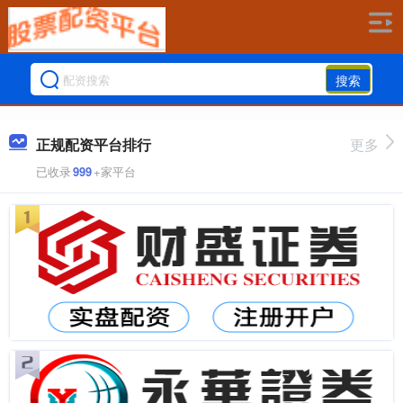
搜索
正规配资平台排行
更多
已收录
999
+家平台