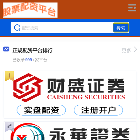
搜索
正规配资平台排行
更多
已收录
999
+家平台