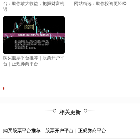
台：助你放大收益，把握财富机
网站精选：助你投资更轻松
遇
购买股票平台推荐｜股票开户平
台｜正规券商平台
相关更新
购买股票平台推荐｜股票开户平台｜正规券商平台