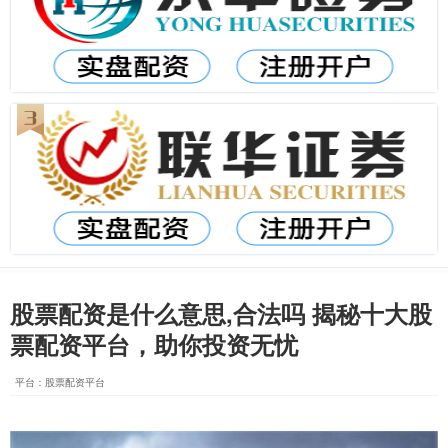
股票配资是什么意思,合法吗 揭秘十大股
票配资平台，助你投资无忧
平台：股票配资平台