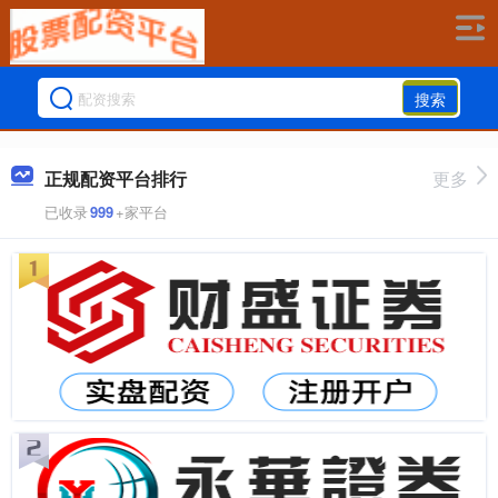
搜索
正规配资平台排行
更多
已收录
999
+家平台