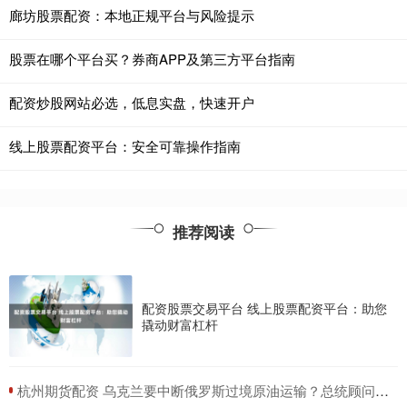
廊坊股票配资：本地正规平台与风险提示
股票在哪个平台买？券商APP及第三方平台指南
配资炒股网站必选，低息实盘，快速开户
线上股票配资平台：安全可靠操作指南
推荐阅读
配资股票交易平台 线上股票配资平台：助您
撬动财富杠杆
​杭州期货配资 乌克兰要中断俄罗斯过境原油运输？总统顾问搞混了合同到期时间