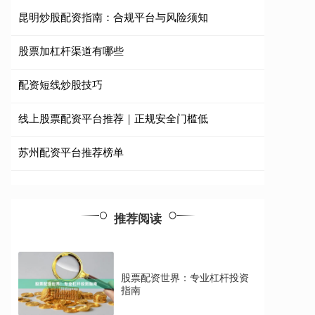
昆明炒股配资指南：合规平台与风险须知
股票加杠杆渠道有哪些
配资短线炒股技巧
线上股票配资平台推荐｜正规安全门槛低
苏州配资平台推荐榜单
推荐阅读
股票配资世界：专业杠杆投资
指南