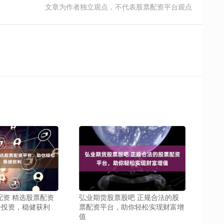
文章为作者独立观点，不代表股票配资平台观点
配资 精选股票配资
弘业期货股票股吧 正规合法的股
松投资，稳健获利
票配资平台，助你轻松实现财富增
值