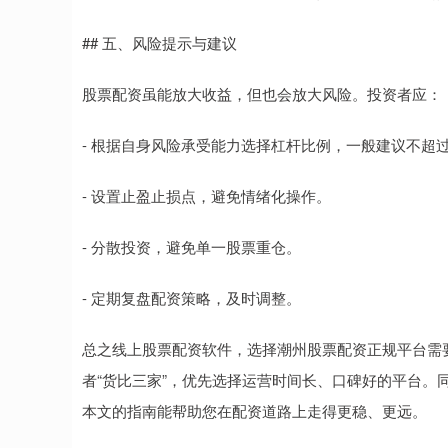
## 五、风险提示与建议
股票配资虽能放大收益，但也会放大风险。投资者应：
- 根据自身风险承受能力选择杠杆比例，一般建议不超过
- 设置止盈止损点，避免情绪化操作。
- 分散投资，避免单一股票重仓。
- 定期复盘配资策略，及时调整。
总之线上股票配资软件，选择潮州股票配资正规平台需
者“货比三家”，优先选择运营时间长、口碑好的平台。
本文的指南能帮助您在配资道路上走得更稳、更远。