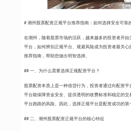
# 潮州股票配资正规平台推荐指南：如何选择安全可靠
在潮州，随着股票市场的活跃，越来越多的投资者开始
平台，如何辨别正规平台、规避风险成为投资者最关心
推荐指南，帮助您做出明智选择。
## 一、为什么需要选择正规配资平台？
股票配资本质上是一种借贷行为，投资者通过向配资平
平台能保障资金安全、提供透明的收费标准和稳定的交
平台跑路的风险。因此，选择正规平台是配资成功的第
## 二、潮州股票配资正规平台的核心特征