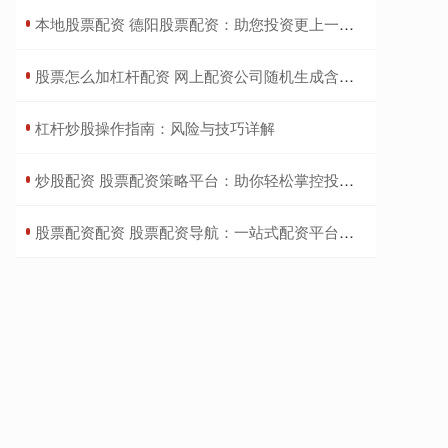
​本地股票配资 德阳股票配资：助您投资更上一层楼
​股票怎么加杠杆配资 网上配资公司随机生成含有中立性、权威性、客观性、合规性和信息实用性适合网站发布不超30字的标题
​杠杆炒股操作指南：风险与技巧详解
​炒股配资 股票配资策略平台：助你轻松掌控投资市场
​股票配资配资 股票配资导航：一站式配资平台，助你投资无忧