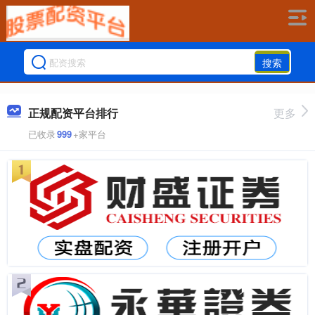
搜索
正规配资平台排行
更多
已收录
999
+家平台